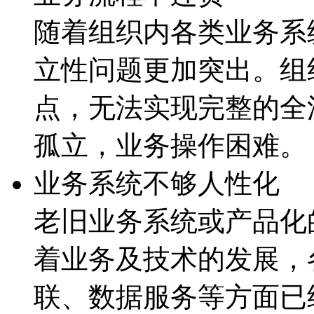
随着组织内各类业务系统
立性问题更加突出。组
点，无法实现完整的
孤立，业务操作困难。
业务系统不够人性化
老旧业务系统或产品化的
着业务及技术的发展
联、数据服务等方面