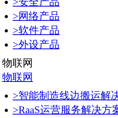
>安全产品
>网络产品
>软件产品
>外设产品
物联网
物联网
>智能制造线边搬运解
>RaaS运营服务解决方