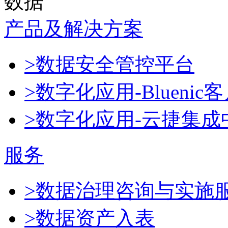
数据
产品及解决方案
>数据安全管控平台
>数字化应用-Blueni
>数字化应用-云捷集成
服务
>数据治理咨询与实施
>数据资产入表