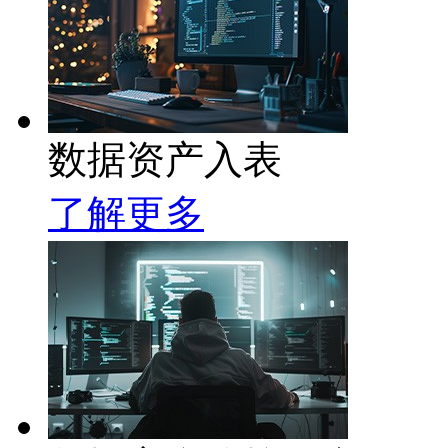
数据资产入表
了解更多