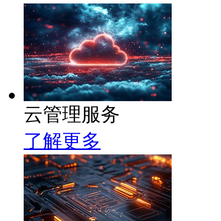
云管理服务
了解更多