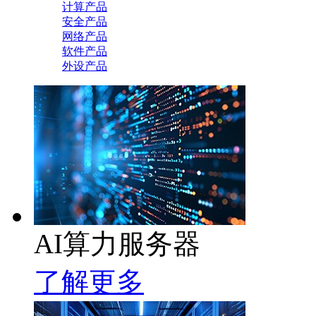
计算产品
安全产品
网络产品
软件产品
外设产品
AI算力服务器
了解更多