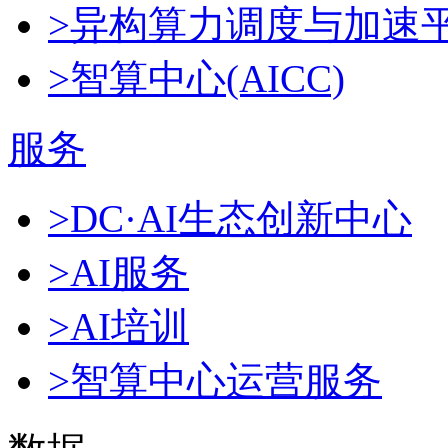
>异构算力调度与加速
>智算中心(AICC)
服务
>DC·AI生态创新中心
>AI服务
>AI培训
>智算中心运营服务