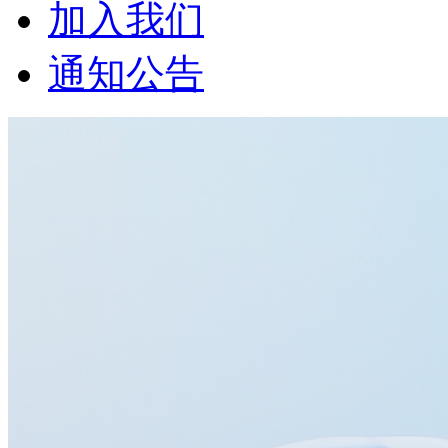
加入我们
通知公告