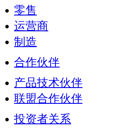
零售
运营商
制造
合作伙伴
产品技术伙伴
联盟合作伙伴
投资者关系