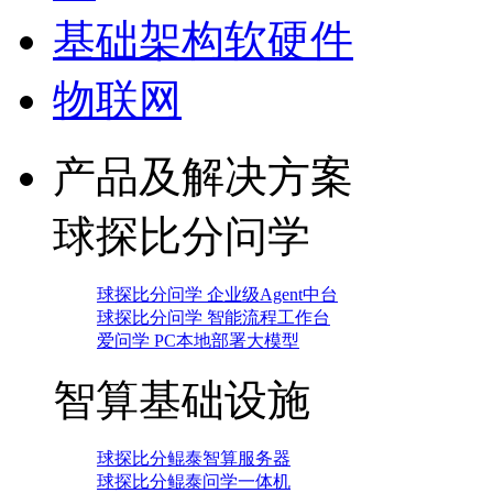
基础架构软硬件
物联网
产品及解决方案
球探比分问学
球探比分问学 企业级Agent中台
球探比分问学 智能流程工作台
爱问学 PC本地部署大模型
智算基础设施
球探比分鲲泰智算服务器
球探比分鲲泰问学一体机