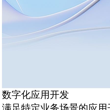
数字化应用开发
满足特定业务场景的应用