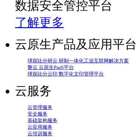
数据安全管控平台
了解更多
云原生产品及应用平台
球探比分研云 研制一体化工业互联网解决方案
磐云 云原生PaaS平台
球探比分云印 数字化文印管理平台
云服务
云管理服务
安全服务
基础架构服务
云应用服务
云培训服务